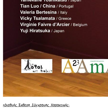
«Διεθνής Έκθεση Σύγχρονης Χαρακτικής-