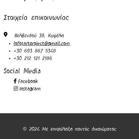
Leaflet
×
Στοιχεία επικοινωνίας
+
Λόφος art project
Βελβενδού 39, Κυψέλη
−
Βελβενδού 39, Κυψέλη
lofosartproject@gmail.com
+30 693 867 5348
+30 212 121 2186
Social Media
Facebook
Instagram
© 2024 Με επιφύλαξη παντός δικαιώματος